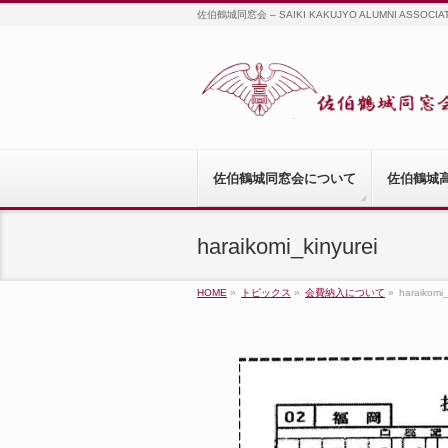
佐伯鶴城同窓会 – SAIKI KAKUJYO ALUMNI ASSOCIA
佐伯鶴城同窓会について
佐伯鶴城
haraikomi_kinyurei
HOME
»
トピックス
»
会費納入について
»
haraikomi_