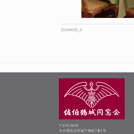
20140629_3
〒876-0848
大分県佐伯市城下東町7番1号