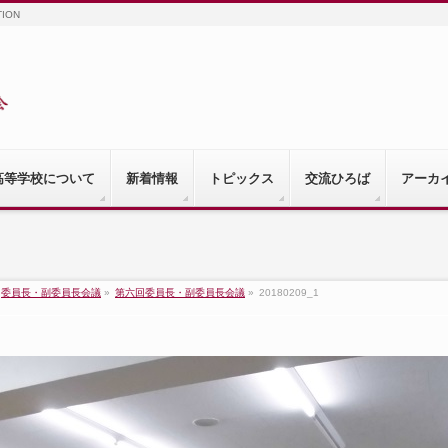
TION
高等学校について
新着情報
トピックス
交流ひろば
アーカ
委員長・副委員長会議
»
第六回委員長・副委員長会議
»
20180209_1