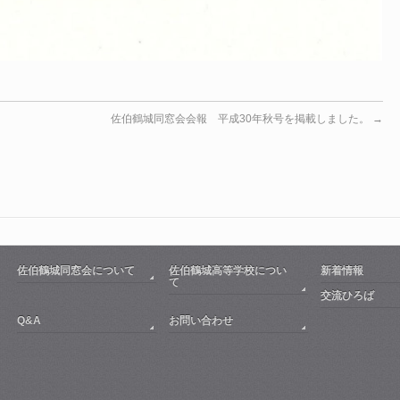
佐伯鶴城同窓会会報 平成30年秋号を掲載しました。
→
佐伯鶴城同窓会について
佐伯鶴城高等学校につい
新着情報
て
交流ひろば
Q&A
お問い合わせ